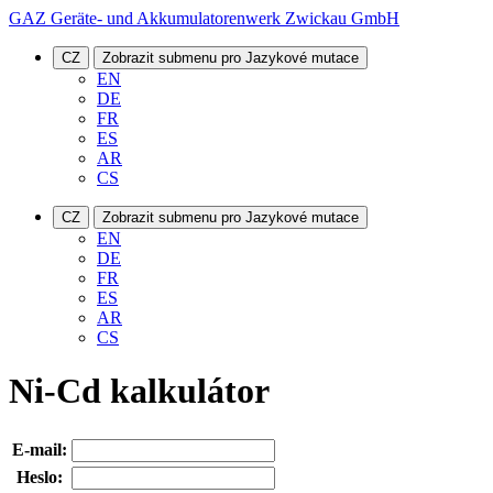
GAZ Geräte- und Akkumulatorenwerk Zwickau GmbH
CZ
Zobrazit submenu pro Jazykové mutace
EN
DE
FR
ES
AR
CS
CZ
Zobrazit submenu pro Jazykové mutace
EN
DE
FR
ES
AR
CS
Ni-Cd kalkulátor
E-mail:
Heslo: