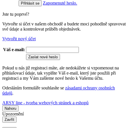
Zapomenuté heslo.
Jste tu poprvé?
Vytvořte si účet v našem obchodě a budete moci pohodlně spravovat
své údaje a kontrolovat průběh objednávek.
Vytvořit nový účet
Váš e-mail:
Zaslat nové heslo
Pokud u nás již registraci máte, ale nedokážete si vzpomenout na
přihlašovací údaje, tak vyplňte Váš e-mail, který jste použili při
registraci a my Vám zašleme nové heslo k Vašemu účtu.
Odesláním formuláře souhlasíte se
zásadami ochrany osobních
údajů
.
ARSY line - tvorba webových stránek a eshopů
Nahoru
Upozornění
Zavřít