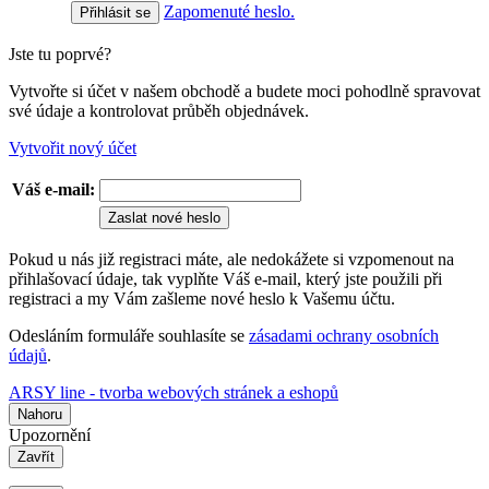
Zapomenuté heslo.
Jste tu poprvé?
Vytvořte si účet v našem obchodě a budete moci pohodlně spravovat
své údaje a kontrolovat průběh objednávek.
Vytvořit nový účet
Váš e-mail:
Zaslat nové heslo
Pokud u nás již registraci máte, ale nedokážete si vzpomenout na
přihlašovací údaje, tak vyplňte Váš e-mail, který jste použili při
registraci a my Vám zašleme nové heslo k Vašemu účtu.
Odesláním formuláře souhlasíte se
zásadami ochrany osobních
údajů
.
ARSY line - tvorba webových stránek a eshopů
Nahoru
Upozornění
Zavřít