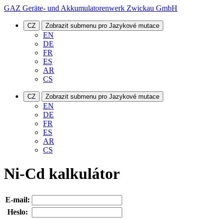
GAZ Geräte- und Akkumulatorenwerk Zwickau GmbH
CZ
Zobrazit submenu pro Jazykové mutace
EN
DE
FR
ES
AR
CS
CZ
Zobrazit submenu pro Jazykové mutace
EN
DE
FR
ES
AR
CS
Ni-Cd kalkulátor
E-mail:
Heslo: