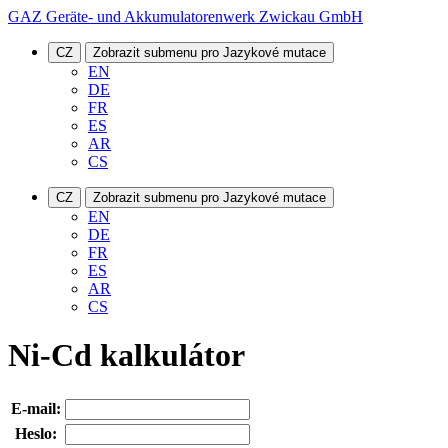
GAZ Geräte- und Akkumulatorenwerk Zwickau GmbH
CZ
Zobrazit submenu pro Jazykové mutace
EN
DE
FR
ES
AR
CS
CZ
Zobrazit submenu pro Jazykové mutace
EN
DE
FR
ES
AR
CS
Ni-Cd kalkulátor
E-mail:
Heslo: