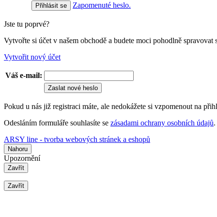
Zapomenuté heslo.
Jste tu poprvé?
Vytvořte si účet v našem obchodě a budete moci pohodlně spravovat 
Vytvořit nový účet
Váš e-mail:
Zaslat nové heslo
Pokud u nás již registraci máte, ale nedokážete si vzpomenout na přih
Odesláním formuláře souhlasíte se
zásadami ochrany osobních údajů
.
ARSY line - tvorba webových stránek a eshopů
Nahoru
Upozornění
Zavřít
Zavřít