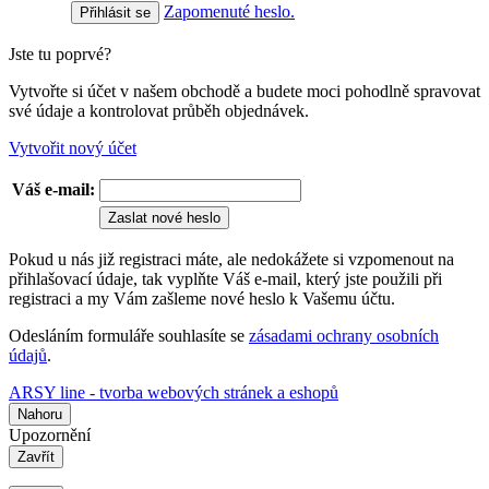
Zapomenuté heslo.
Jste tu poprvé?
Vytvořte si účet v našem obchodě a budete moci pohodlně spravovat
své údaje a kontrolovat průběh objednávek.
Vytvořit nový účet
Váš e-mail:
Zaslat nové heslo
Pokud u nás již registraci máte, ale nedokážete si vzpomenout na
přihlašovací údaje, tak vyplňte Váš e-mail, který jste použili při
registraci a my Vám zašleme nové heslo k Vašemu účtu.
Odesláním formuláře souhlasíte se
zásadami ochrany osobních
údajů
.
ARSY line - tvorba webových stránek a eshopů
Nahoru
Upozornění
Zavřít