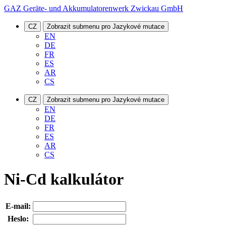
GAZ Geräte- und Akkumulatorenwerk Zwickau GmbH
CZ
Zobrazit submenu pro Jazykové mutace
EN
DE
FR
ES
AR
CS
CZ
Zobrazit submenu pro Jazykové mutace
EN
DE
FR
ES
AR
CS
Ni-Cd kalkulátor
E-mail:
Heslo: