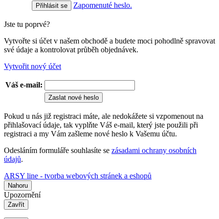
Zapomenuté heslo.
Jste tu poprvé?
Vytvořte si účet v našem obchodě a budete moci pohodlně spravovat
své údaje a kontrolovat průběh objednávek.
Vytvořit nový účet
Váš e-mail:
Zaslat nové heslo
Pokud u nás již registraci máte, ale nedokážete si vzpomenout na
přihlašovací údaje, tak vyplňte Váš e-mail, který jste použili při
registraci a my Vám zašleme nové heslo k Vašemu účtu.
Odesláním formuláře souhlasíte se
zásadami ochrany osobních
údajů
.
ARSY line - tvorba webových stránek a eshopů
Nahoru
Upozornění
Zavřít