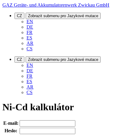
GAZ Geräte- und Akkumulatorenwerk Zwickau GmbH
CZ
Zobrazit submenu pro Jazykové mutace
EN
DE
FR
ES
AR
CS
CZ
Zobrazit submenu pro Jazykové mutace
EN
DE
FR
ES
AR
CS
Ni-Cd kalkulátor
E-mail:
Heslo: