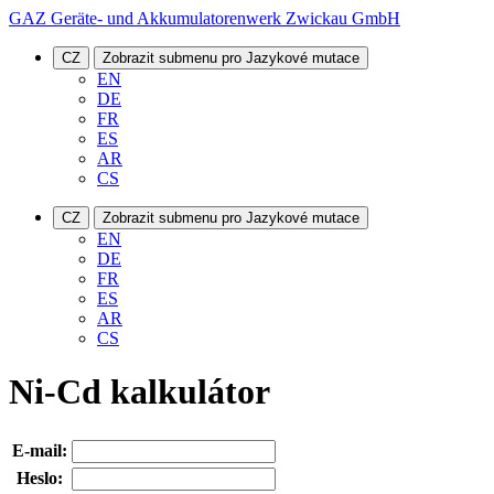
GAZ Geräte- und Akkumulatorenwerk Zwickau GmbH
CZ
Zobrazit submenu pro Jazykové mutace
EN
DE
FR
ES
AR
CS
CZ
Zobrazit submenu pro Jazykové mutace
EN
DE
FR
ES
AR
CS
Ni-Cd kalkulátor
E-mail:
Heslo: