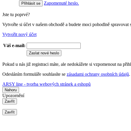
Zapomenuté heslo.
Jste tu poprvé?
Vytvořte si účet v našem obchodě a budete moci pohodlně spravovat 
Vytvořit nový účet
Váš e-mail:
Zaslat nové heslo
Pokud u nás již registraci máte, ale nedokážete si vzpomenout na přih
Odesláním formuláře souhlasíte se
zásadami ochrany osobních údajů
.
ARSY line - tvorba webových stránek a eshopů
Nahoru
Upozornění
Zavřít
Zavřít