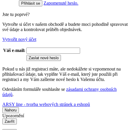
Zapomenuté heslo.
Jste tu poprvé?
Vytvořte si účet v našem obchodě a budete moci pohodlně spravovat
své údaje a kontrolovat průběh objednávek.
Vytvořit nový účet
Váš e-mail:
Zaslat nové heslo
Pokud u nás již registraci máte, ale nedokážete si vzpomenout na
přihlašovací údaje, tak vyplňte Váš e-mail, který jste použili při
registraci a my Vám zašleme nové heslo k Vašemu účtu.
Odesláním formuláře souhlasíte se
zásadami ochrany osobních
údajů
.
ARSY line - tvorba webových stránek a eshopů
Nahoru
Upozornění
Zavřít