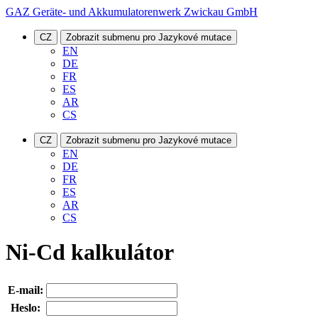
GAZ Geräte- und Akkumulatorenwerk Zwickau GmbH
CZ
Zobrazit submenu pro Jazykové mutace
EN
DE
FR
ES
AR
CS
CZ
Zobrazit submenu pro Jazykové mutace
EN
DE
FR
ES
AR
CS
Ni-Cd kalkulátor
E-mail:
Heslo: