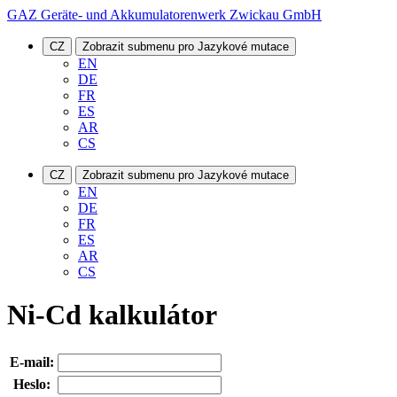
GAZ Geräte- und Akkumulatorenwerk Zwickau GmbH
CZ
Zobrazit submenu pro Jazykové mutace
EN
DE
FR
ES
AR
CS
CZ
Zobrazit submenu pro Jazykové mutace
EN
DE
FR
ES
AR
CS
Ni-Cd kalkulátor
E-mail:
Heslo: