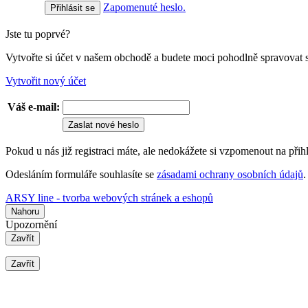
Zapomenuté heslo.
Jste tu poprvé?
Vytvořte si účet v našem obchodě a budete moci pohodlně spravovat 
Vytvořit nový účet
Váš e-mail:
Zaslat nové heslo
Pokud u nás již registraci máte, ale nedokážete si vzpomenout na přih
Odesláním formuláře souhlasíte se
zásadami ochrany osobních údajů
.
ARSY line - tvorba webových stránek a eshopů
Nahoru
Upozornění
Zavřít
Zavřít