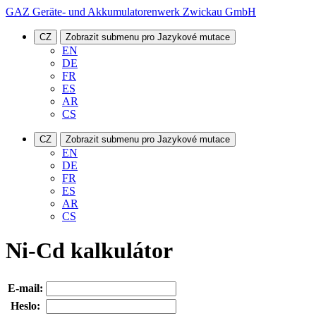
GAZ Geräte- und Akkumulatorenwerk Zwickau GmbH
CZ
Zobrazit submenu pro Jazykové mutace
EN
DE
FR
ES
AR
CS
CZ
Zobrazit submenu pro Jazykové mutace
EN
DE
FR
ES
AR
CS
Ni-Cd kalkulátor
E-mail:
Heslo: