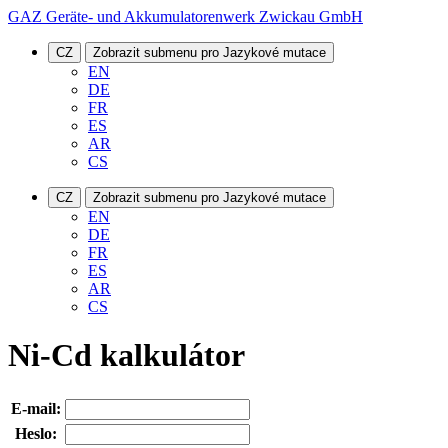
GAZ Geräte- und Akkumulatorenwerk Zwickau GmbH
CZ
Zobrazit submenu pro Jazykové mutace
EN
DE
FR
ES
AR
CS
CZ
Zobrazit submenu pro Jazykové mutace
EN
DE
FR
ES
AR
CS
Ni-Cd kalkulátor
E-mail:
Heslo: