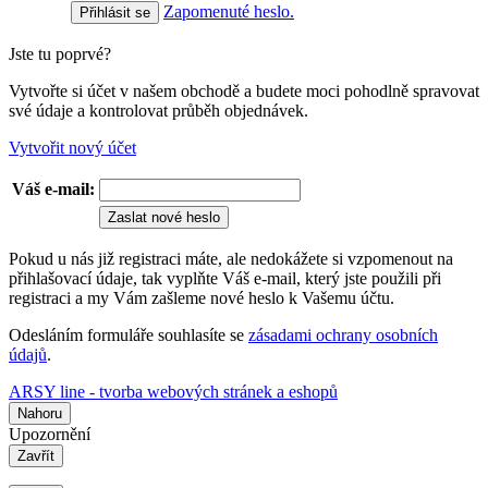
Zapomenuté heslo.
Jste tu poprvé?
Vytvořte si účet v našem obchodě a budete moci pohodlně spravovat
své údaje a kontrolovat průběh objednávek.
Vytvořit nový účet
Váš e-mail:
Zaslat nové heslo
Pokud u nás již registraci máte, ale nedokážete si vzpomenout na
přihlašovací údaje, tak vyplňte Váš e-mail, který jste použili při
registraci a my Vám zašleme nové heslo k Vašemu účtu.
Odesláním formuláře souhlasíte se
zásadami ochrany osobních
údajů
.
ARSY line - tvorba webových stránek a eshopů
Nahoru
Upozornění
Zavřít