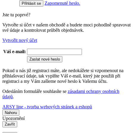
Zapomenuté heslo.
Jste tu poprvé?
Vytvořte si účet v našem obchodě a budete moci pohodlně spravovat
své údaje a kontrolovat průběh objednávek.
Vytvořit nový účet
Váš e-mail:
Zaslat nové heslo
Pokud u nás již registraci máte, ale nedokážete si vzpomenout na
přihlašovací údaje, tak vyplňte Váš e-mail, který jste použili při
registraci a my Vám zašleme nové heslo k Vašemu účtu.
Odesláním formuláře souhlasíte se
zásadami ochrany osobních
údajů
.
ARSY line - tvorba webových stránek a eshopů
Nahoru
Upozornění
Zavřít