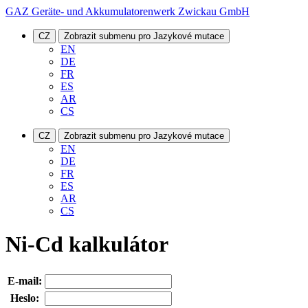
GAZ Geräte- und Akkumulatorenwerk Zwickau GmbH
CZ
Zobrazit submenu pro Jazykové mutace
EN
DE
FR
ES
AR
CS
CZ
Zobrazit submenu pro Jazykové mutace
EN
DE
FR
ES
AR
CS
Ni-Cd kalkulátor
E-mail:
Heslo: