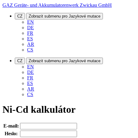
GAZ Geräte- und Akkumulatorenwerk Zwickau GmbH
CZ
Zobrazit submenu pro Jazykové mutace
EN
DE
FR
ES
AR
CS
CZ
Zobrazit submenu pro Jazykové mutace
EN
DE
FR
ES
AR
CS
Ni-Cd kalkulátor
E-mail:
Heslo: