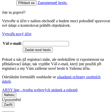
Zapomenuté heslo.
Jste tu poprvé?
Vytvořte si účet v našem obchodě a budete moci pohodlně spravovat
své údaje a kontrolovat průběh objednávek.
Vytvořit nový účet
Váš e-mail:
Zaslat nové heslo
Pokud u nás již registraci máte, ale nedokážete si vzpomenout na
přihlašovací údaje, tak vyplňte Váš e-mail, který jste použili při
registraci a my Vám zašleme nové heslo k Vašemu účtu.
Odesláním formuláře souhlasíte se
zásadami ochrany osobních
údajů
.
ARSY line - tvorba webových stránek a eshopů
Nahoru
Upozornění
Zavřít