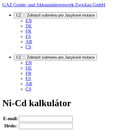
GAZ Geräte- und Akkumulatorenwerk Zwickau GmbH
CZ
Zobrazit submenu pro Jazykové mutace
EN
DE
FR
ES
AR
CS
CZ
Zobrazit submenu pro Jazykové mutace
EN
DE
FR
ES
AR
CS
Ni-Cd kalkulátor
E-mail:
Heslo: