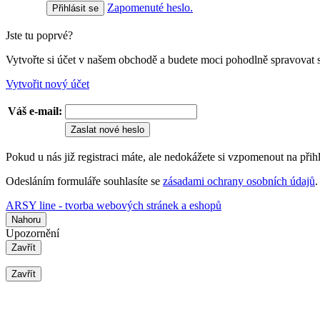
Zapomenuté heslo.
Jste tu poprvé?
Vytvořte si účet v našem obchodě a budete moci pohodlně spravovat 
Vytvořit nový účet
Váš e-mail:
Zaslat nové heslo
Pokud u nás již registraci máte, ale nedokážete si vzpomenout na přih
Odesláním formuláře souhlasíte se
zásadami ochrany osobních údajů
.
ARSY line - tvorba webových stránek a eshopů
Nahoru
Upozornění
Zavřít
Zavřít