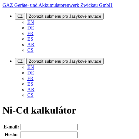
GAZ Geräte- und Akkumulatorenwerk Zwickau GmbH
CZ
Zobrazit submenu pro Jazykové mutace
EN
DE
FR
ES
AR
CS
CZ
Zobrazit submenu pro Jazykové mutace
EN
DE
FR
ES
AR
CS
Ni-Cd kalkulátor
E-mail:
Heslo: