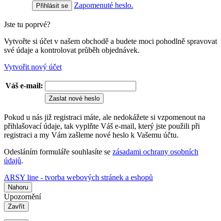
Zapomenuté heslo.
Jste tu poprvé?
Vytvořte si účet v našem obchodě a budete moci pohodlně spravovat
své údaje a kontrolovat průběh objednávek.
Vytvořit nový účet
Váš e-mail:
Zaslat nové heslo
Pokud u nás již registraci máte, ale nedokážete si vzpomenout na
přihlašovací údaje, tak vyplňte Váš e-mail, který jste použili při
registraci a my Vám zašleme nové heslo k Vašemu účtu.
Odesláním formuláře souhlasíte se
zásadami ochrany osobních
údajů
.
ARSY line - tvorba webových stránek a eshopů
Nahoru
Upozornění
Zavřít