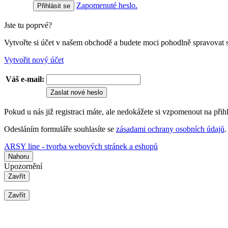
Zapomenuté heslo.
Jste tu poprvé?
Vytvořte si účet v našem obchodě a budete moci pohodlně spravovat 
Vytvořit nový účet
Váš e-mail:
Zaslat nové heslo
Pokud u nás již registraci máte, ale nedokážete si vzpomenout na přih
Odesláním formuláře souhlasíte se
zásadami ochrany osobních údajů
.
ARSY line - tvorba webových stránek a eshopů
Nahoru
Upozornění
Zavřít
Zavřít