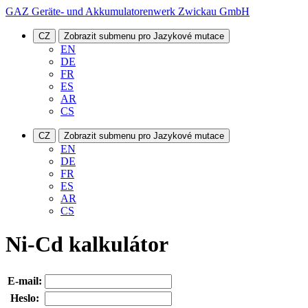
GAZ Geräte- und Akkumulatorenwerk Zwickau GmbH
CZ
Zobrazit submenu pro Jazykové mutace
EN
DE
FR
ES
AR
CS
CZ
Zobrazit submenu pro Jazykové mutace
EN
DE
FR
ES
AR
CS
Ni-Cd kalkulátor
E-mail:
Heslo: