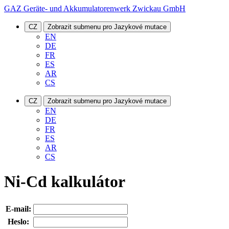
GAZ Geräte- und Akkumulatorenwerk Zwickau GmbH
CZ
Zobrazit submenu pro Jazykové mutace
EN
DE
FR
ES
AR
CS
CZ
Zobrazit submenu pro Jazykové mutace
EN
DE
FR
ES
AR
CS
Ni-Cd kalkulátor
E-mail:
Heslo: