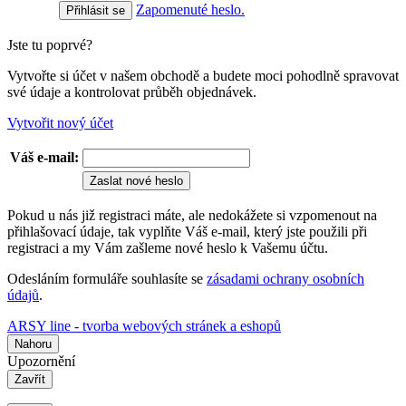
Zapomenuté heslo.
Jste tu poprvé?
Vytvořte si účet v našem obchodě a budete moci pohodlně spravovat
své údaje a kontrolovat průběh objednávek.
Vytvořit nový účet
Váš e-mail:
Zaslat nové heslo
Pokud u nás již registraci máte, ale nedokážete si vzpomenout na
přihlašovací údaje, tak vyplňte Váš e-mail, který jste použili při
registraci a my Vám zašleme nové heslo k Vašemu účtu.
Odesláním formuláře souhlasíte se
zásadami ochrany osobních
údajů
.
ARSY line - tvorba webových stránek a eshopů
Nahoru
Upozornění
Zavřít