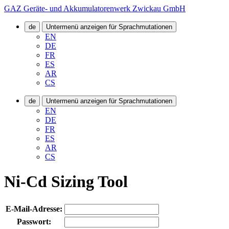
GAZ Geräte- und Akkumulatorenwerk Zwickau GmbH
de
Untermenü anzeigen für Sprachmutationen
EN
DE
FR
ES
AR
CS
de
Untermenü anzeigen für Sprachmutationen
EN
DE
FR
ES
AR
CS
Ni-Cd Sizing Tool
E-Mail-Adresse:
Passwort: