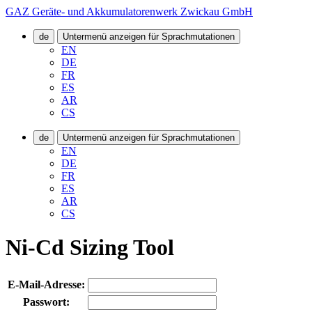
GAZ Geräte- und Akkumulatorenwerk Zwickau GmbH
de
Untermenü anzeigen für Sprachmutationen
EN
DE
FR
ES
AR
CS
de
Untermenü anzeigen für Sprachmutationen
EN
DE
FR
ES
AR
CS
Ni-Cd Sizing Tool
E-Mail-Adresse:
Passwort: