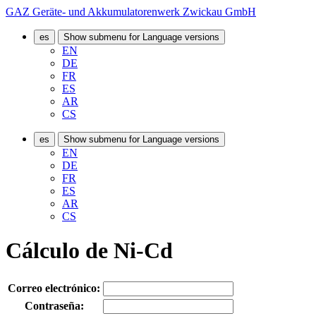
GAZ Geräte- und Akkumulatorenwerk Zwickau GmbH
es
Show submenu for Language versions
EN
DE
FR
ES
AR
CS
es
Show submenu for Language versions
EN
DE
FR
ES
AR
CS
Cálculo de Ni-Cd
Correo electrónico:
Contraseña: