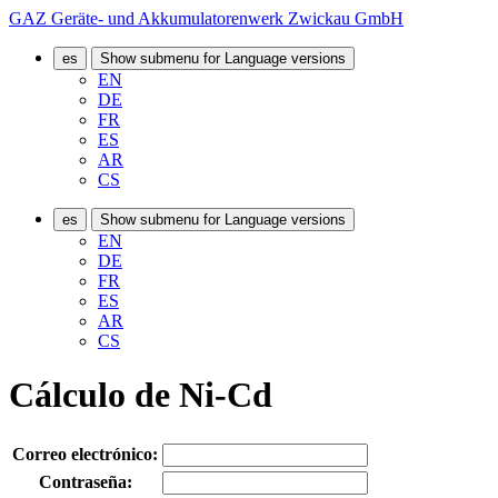
GAZ Geräte- und Akkumulatorenwerk Zwickau GmbH
es
Show submenu for Language versions
EN
DE
FR
ES
AR
CS
es
Show submenu for Language versions
EN
DE
FR
ES
AR
CS
Cálculo de Ni-Cd
Correo electrónico:
Contraseña: