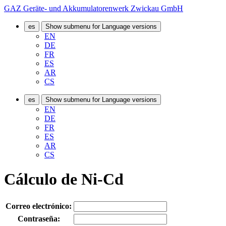
GAZ Geräte- und Akkumulatorenwerk Zwickau GmbH
es
Show submenu for Language versions
EN
DE
FR
ES
AR
CS
es
Show submenu for Language versions
EN
DE
FR
ES
AR
CS
Cálculo de Ni-Cd
Correo electrónico:
Contraseña: