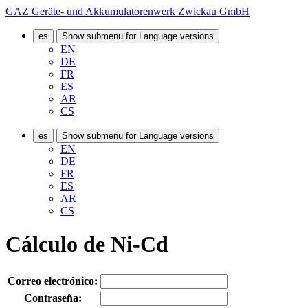
GAZ Geräte- und Akkumulatorenwerk Zwickau GmbH
es
Show submenu for Language versions
EN
DE
FR
ES
AR
CS
es
Show submenu for Language versions
EN
DE
FR
ES
AR
CS
Cálculo de Ni-Cd
Correo electrónico:
Contraseña: