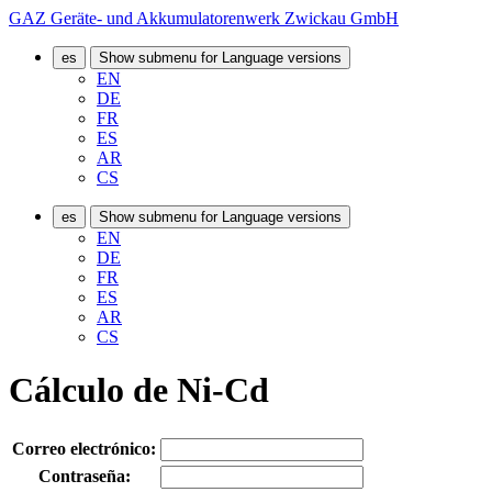
GAZ Geräte- und Akkumulatorenwerk Zwickau GmbH
es
Show submenu for Language versions
EN
DE
FR
ES
AR
CS
es
Show submenu for Language versions
EN
DE
FR
ES
AR
CS
Cálculo de Ni-Cd
Correo electrónico:
Contraseña: