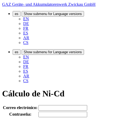
GAZ Geräte- und Akkumulatorenwerk Zwickau GmbH
es
Show submenu for Language versions
EN
DE
FR
ES
AR
CS
es
Show submenu for Language versions
EN
DE
FR
ES
AR
CS
Cálculo de Ni-Cd
Correo electrónico:
Contraseña: