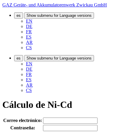
GAZ Geräte- und Akkumulatorenwerk Zwickau GmbH
es
Show submenu for Language versions
EN
DE
FR
ES
AR
CS
es
Show submenu for Language versions
EN
DE
FR
ES
AR
CS
Cálculo de Ni-Cd
Correo electrónico:
Contraseña: