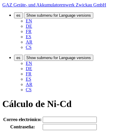
GAZ Geräte- und Akkumulatorenwerk Zwickau GmbH
es
Show submenu for Language versions
EN
DE
FR
ES
AR
CS
es
Show submenu for Language versions
EN
DE
FR
ES
AR
CS
Cálculo de Ni-Cd
Correo electrónico:
Contraseña: