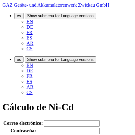
GAZ Geräte- und Akkumulatorenwerk Zwickau GmbH
es
Show submenu for Language versions
EN
DE
FR
ES
AR
CS
es
Show submenu for Language versions
EN
DE
FR
ES
AR
CS
Cálculo de Ni-Cd
Correo electrónico:
Contraseña: