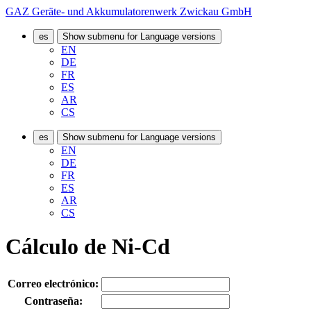
GAZ Geräte- und Akkumulatorenwerk Zwickau GmbH
es
Show submenu for Language versions
EN
DE
FR
ES
AR
CS
es
Show submenu for Language versions
EN
DE
FR
ES
AR
CS
Cálculo de Ni-Cd
Correo electrónico:
Contraseña: