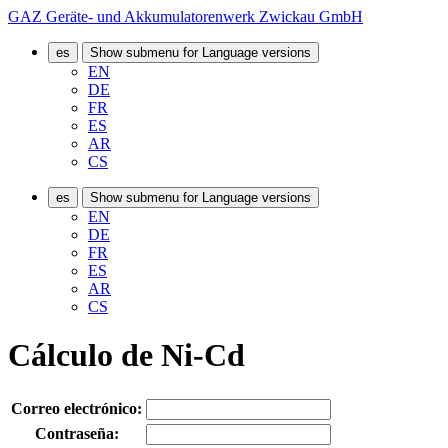
GAZ Geräte- und Akkumulatorenwerk Zwickau GmbH
es
Show submenu for Language versions
EN
DE
FR
ES
AR
CS
es
Show submenu for Language versions
EN
DE
FR
ES
AR
CS
Cálculo de Ni-Cd
Correo electrónico:
Contraseña: