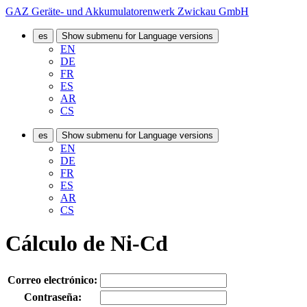
GAZ Geräte- und Akkumulatorenwerk Zwickau GmbH
es
Show submenu for Language versions
EN
DE
FR
ES
AR
CS
es
Show submenu for Language versions
EN
DE
FR
ES
AR
CS
Cálculo de Ni-Cd
Correo electrónico:
Contraseña: