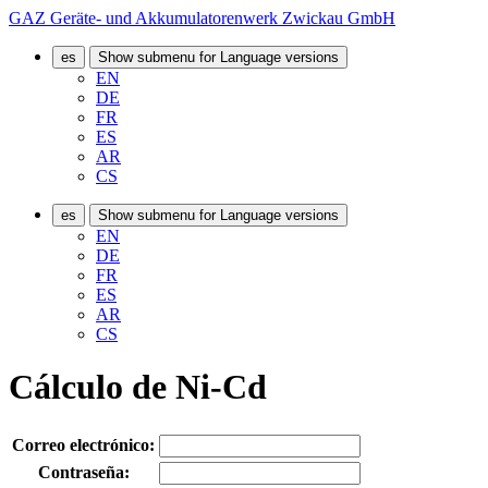
GAZ Geräte- und Akkumulatorenwerk Zwickau GmbH
es
Show submenu for Language versions
EN
DE
FR
ES
AR
CS
es
Show submenu for Language versions
EN
DE
FR
ES
AR
CS
Cálculo de Ni-Cd
Correo electrónico:
Contraseña: