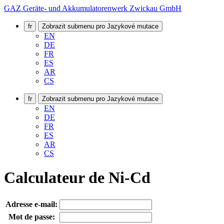
GAZ Geräte- und Akkumulatorenwerk Zwickau GmbH
fr
Zobrazit submenu pro Jazykové mutace
EN
DE
FR
ES
AR
CS
fr
Zobrazit submenu pro Jazykové mutace
EN
DE
FR
ES
AR
CS
Calculateur de Ni-Cd
Adresse e-mail:
Mot de passe: