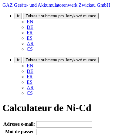
GAZ Geräte- und Akkumulatorenwerk Zwickau GmbH
fr
Zobrazit submenu pro Jazykové mutace
EN
DE
FR
ES
AR
CS
fr
Zobrazit submenu pro Jazykové mutace
EN
DE
FR
ES
AR
CS
Calculateur de Ni-Cd
Adresse e-mail:
Mot de passe: