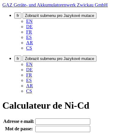
GAZ Geräte- und Akkumulatorenwerk Zwickau GmbH
fr
Zobrazit submenu pro Jazykové mutace
EN
DE
FR
ES
AR
CS
fr
Zobrazit submenu pro Jazykové mutace
EN
DE
FR
ES
AR
CS
Calculateur de Ni-Cd
Adresse e-mail:
Mot de passe: