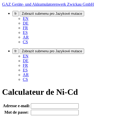
GAZ Geräte- und Akkumulatorenwerk Zwickau GmbH
fr
Zobrazit submenu pro Jazykové mutace
EN
DE
FR
ES
AR
CS
fr
Zobrazit submenu pro Jazykové mutace
EN
DE
FR
ES
AR
CS
Calculateur de Ni-Cd
Adresse e-mail:
Mot de passe: