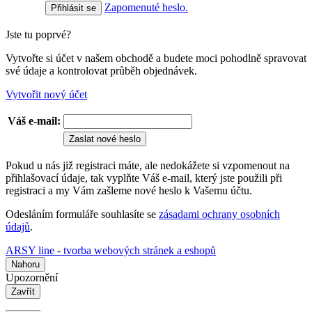
Zapomenuté heslo.
Jste tu poprvé?
Vytvořte si účet v našem obchodě a budete moci pohodlně spravovat
své údaje a kontrolovat průběh objednávek.
Vytvořit nový účet
Váš e-mail:
Zaslat nové heslo
Pokud u nás již registraci máte, ale nedokážete si vzpomenout na
přihlašovací údaje, tak vyplňte Váš e-mail, který jste použili při
registraci a my Vám zašleme nové heslo k Vašemu účtu.
Odesláním formuláře souhlasíte se
zásadami ochrany osobních
údajů
.
ARSY line - tvorba webových stránek a eshopů
Nahoru
Upozornění
Zavřít