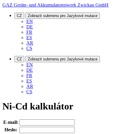
GAZ Geräte- und Akkumulatorenwerk Zwickau GmbH
CZ
Zobrazit submenu pro Jazykové mutace
EN
DE
FR
ES
AR
CS
CZ
Zobrazit submenu pro Jazykové mutace
EN
DE
FR
ES
AR
CS
Ni-Cd kalkulátor
E-mail:
Heslo: