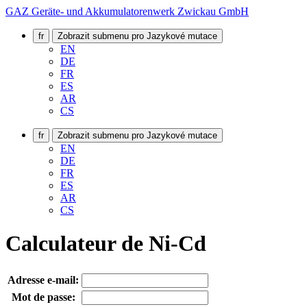
GAZ Geräte- und Akkumulatorenwerk Zwickau GmbH
fr
Zobrazit submenu pro Jazykové mutace
EN
DE
FR
ES
AR
CS
fr
Zobrazit submenu pro Jazykové mutace
EN
DE
FR
ES
AR
CS
Calculateur de Ni-Cd
Adresse e-mail:
Mot de passe: