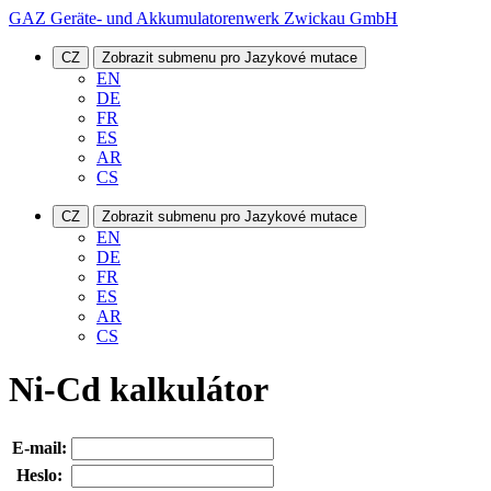
GAZ Geräte- und Akkumulatorenwerk Zwickau GmbH
CZ
Zobrazit submenu pro Jazykové mutace
EN
DE
FR
ES
AR
CS
CZ
Zobrazit submenu pro Jazykové mutace
EN
DE
FR
ES
AR
CS
Ni-Cd kalkulátor
E-mail:
Heslo: