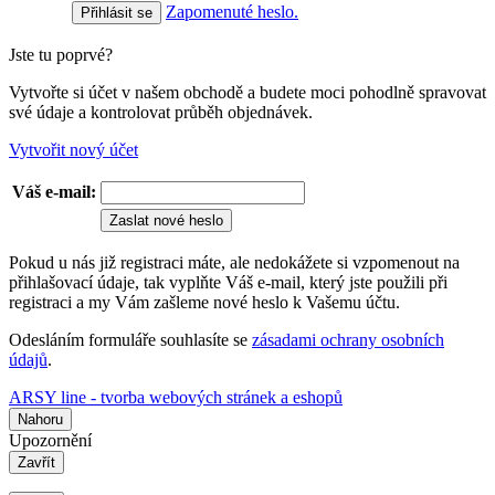
Zapomenuté heslo.
Jste tu poprvé?
Vytvořte si účet v našem obchodě a budete moci pohodlně spravovat
své údaje a kontrolovat průběh objednávek.
Vytvořit nový účet
Váš e-mail:
Zaslat nové heslo
Pokud u nás již registraci máte, ale nedokážete si vzpomenout na
přihlašovací údaje, tak vyplňte Váš e-mail, který jste použili při
registraci a my Vám zašleme nové heslo k Vašemu účtu.
Odesláním formuláře souhlasíte se
zásadami ochrany osobních
údajů
.
ARSY line - tvorba webových stránek a eshopů
Nahoru
Upozornění
Zavřít