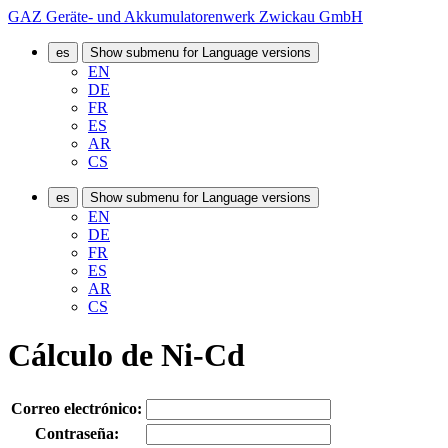
GAZ Geräte- und Akkumulatorenwerk Zwickau GmbH
es
Show submenu for Language versions
EN
DE
FR
ES
AR
CS
es
Show submenu for Language versions
EN
DE
FR
ES
AR
CS
Cálculo de Ni-Cd
Correo electrónico:
Contraseña: