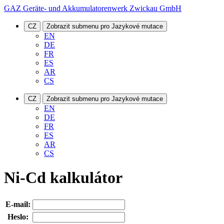
GAZ Geräte- und Akkumulatorenwerk Zwickau GmbH
CZ
Zobrazit submenu pro Jazykové mutace
EN
DE
FR
ES
AR
CS
CZ
Zobrazit submenu pro Jazykové mutace
EN
DE
FR
ES
AR
CS
Ni-Cd kalkulátor
E-mail:
Heslo: