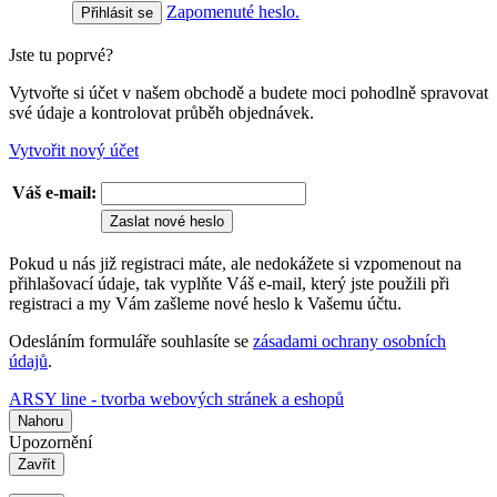
Zapomenuté heslo.
Jste tu poprvé?
Vytvořte si účet v našem obchodě a budete moci pohodlně spravovat
své údaje a kontrolovat průběh objednávek.
Vytvořit nový účet
Váš e-mail:
Zaslat nové heslo
Pokud u nás již registraci máte, ale nedokážete si vzpomenout na
přihlašovací údaje, tak vyplňte Váš e-mail, který jste použili při
registraci a my Vám zašleme nové heslo k Vašemu účtu.
Odesláním formuláře souhlasíte se
zásadami ochrany osobních
údajů
.
ARSY line - tvorba webových stránek a eshopů
Nahoru
Upozornění
Zavřít