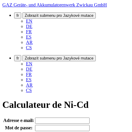
GAZ Geräte- und Akkumulatorenwerk Zwickau GmbH
fr
Zobrazit submenu pro Jazykové mutace
EN
DE
FR
ES
AR
CS
fr
Zobrazit submenu pro Jazykové mutace
EN
DE
FR
ES
AR
CS
Calculateur de Ni-Cd
Adresse e-mail:
Mot de passe: