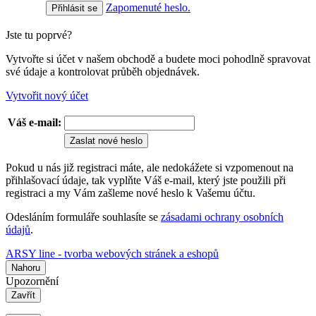
Zapomenuté heslo.
Jste tu poprvé?
Vytvořte si účet v našem obchodě a budete moci pohodlně spravovat
své údaje a kontrolovat průběh objednávek.
Vytvořit nový účet
Váš e-mail:
Zaslat nové heslo
Pokud u nás již registraci máte, ale nedokážete si vzpomenout na
přihlašovací údaje, tak vyplňte Váš e-mail, který jste použili při
registraci a my Vám zašleme nové heslo k Vašemu účtu.
Odesláním formuláře souhlasíte se
zásadami ochrany osobních
údajů
.
ARSY line - tvorba webových stránek a eshopů
Nahoru
Upozornění
Zavřít