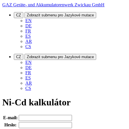
GAZ Geräte- und Akkumulatorenwerk Zwickau GmbH
CZ
Zobrazit submenu pro Jazykové mutace
EN
DE
FR
ES
AR
CS
CZ
Zobrazit submenu pro Jazykové mutace
EN
DE
FR
ES
AR
CS
Ni-Cd kalkulátor
E-mail:
Heslo: