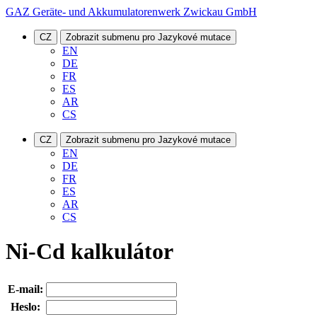
GAZ Geräte- und Akkumulatorenwerk Zwickau GmbH
CZ
Zobrazit submenu pro Jazykové mutace
EN
DE
FR
ES
AR
CS
CZ
Zobrazit submenu pro Jazykové mutace
EN
DE
FR
ES
AR
CS
Ni-Cd kalkulátor
E-mail:
Heslo: