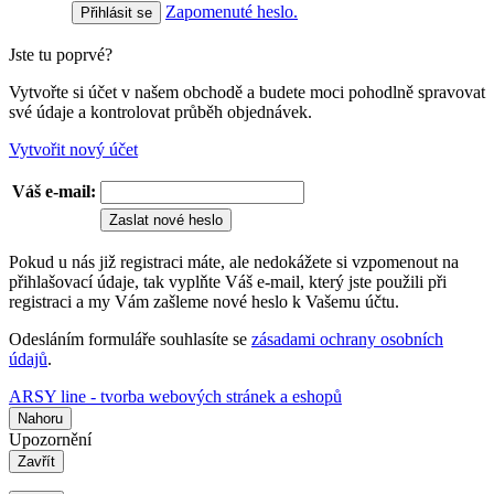
Zapomenuté heslo.
Jste tu poprvé?
Vytvořte si účet v našem obchodě a budete moci pohodlně spravovat
své údaje a kontrolovat průběh objednávek.
Vytvořit nový účet
Váš e-mail:
Zaslat nové heslo
Pokud u nás již registraci máte, ale nedokážete si vzpomenout na
přihlašovací údaje, tak vyplňte Váš e-mail, který jste použili při
registraci a my Vám zašleme nové heslo k Vašemu účtu.
Odesláním formuláře souhlasíte se
zásadami ochrany osobních
údajů
.
ARSY line - tvorba webových stránek a eshopů
Nahoru
Upozornění
Zavřít