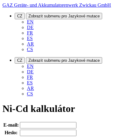
GAZ Geräte- und Akkumulatorenwerk Zwickau GmbH
CZ
Zobrazit submenu pro Jazykové mutace
EN
DE
FR
ES
AR
CS
CZ
Zobrazit submenu pro Jazykové mutace
EN
DE
FR
ES
AR
CS
Ni-Cd kalkulátor
E-mail:
Heslo: