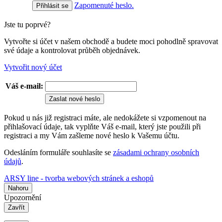
Zapomenuté heslo.
Jste tu poprvé?
Vytvořte si účet v našem obchodě a budete moci pohodlně spravovat
své údaje a kontrolovat průběh objednávek.
Vytvořit nový účet
Váš e-mail:
Zaslat nové heslo
Pokud u nás již registraci máte, ale nedokážete si vzpomenout na
přihlašovací údaje, tak vyplňte Váš e-mail, který jste použili při
registraci a my Vám zašleme nové heslo k Vašemu účtu.
Odesláním formuláře souhlasíte se
zásadami ochrany osobních
údajů
.
ARSY line - tvorba webových stránek a eshopů
Nahoru
Upozornění
Zavřít