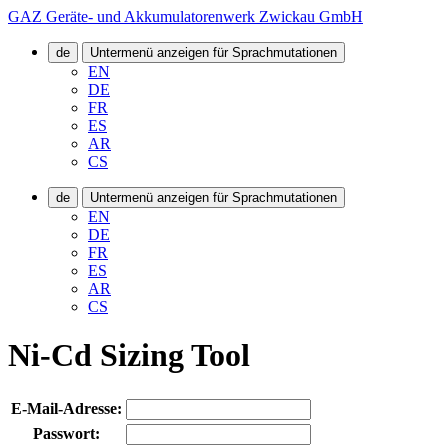
GAZ Geräte- und Akkumulatorenwerk Zwickau GmbH
de
Untermenü anzeigen für Sprachmutationen
EN
DE
FR
ES
AR
CS
de
Untermenü anzeigen für Sprachmutationen
EN
DE
FR
ES
AR
CS
Ni-Cd Sizing Tool
E-Mail-Adresse:
Passwort: