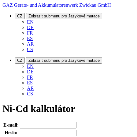
GAZ Geräte- und Akkumulatorenwerk Zwickau GmbH
CZ
Zobrazit submenu pro Jazykové mutace
EN
DE
FR
ES
AR
CS
CZ
Zobrazit submenu pro Jazykové mutace
EN
DE
FR
ES
AR
CS
Ni-Cd kalkulátor
E-mail:
Heslo: