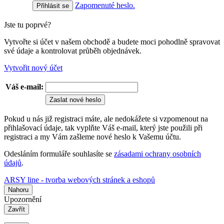
Zapomenuté heslo.
Jste tu poprvé?
Vytvořte si účet v našem obchodě a budete moci pohodlně spravovat
své údaje a kontrolovat průběh objednávek.
Vytvořit nový účet
Váš e-mail:
Zaslat nové heslo
Pokud u nás již registraci máte, ale nedokážete si vzpomenout na
přihlašovací údaje, tak vyplňte Váš e-mail, který jste použili při
registraci a my Vám zašleme nové heslo k Vašemu účtu.
Odesláním formuláře souhlasíte se
zásadami ochrany osobních
údajů
.
ARSY line - tvorba webových stránek a eshopů
Nahoru
Upozornění
Zavřít