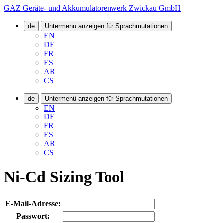
GAZ Geräte- und Akkumulatorenwerk Zwickau GmbH
de
Untermenü anzeigen für Sprachmutationen
EN
DE
FR
ES
AR
CS
de
Untermenü anzeigen für Sprachmutationen
EN
DE
FR
ES
AR
CS
Ni-Cd Sizing Tool
E-Mail-Adresse:
Passwort: