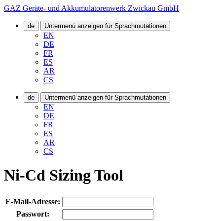
GAZ Geräte- und Akkumulatorenwerk Zwickau GmbH
de
Untermenü anzeigen für Sprachmutationen
EN
DE
FR
ES
AR
CS
de
Untermenü anzeigen für Sprachmutationen
EN
DE
FR
ES
AR
CS
Ni-Cd Sizing Tool
E-Mail-Adresse:
Passwort: