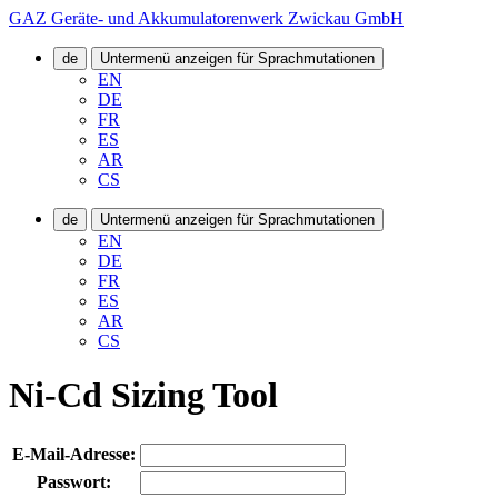
GAZ Geräte- und Akkumulatorenwerk Zwickau GmbH
de
Untermenü anzeigen für Sprachmutationen
EN
DE
FR
ES
AR
CS
de
Untermenü anzeigen für Sprachmutationen
EN
DE
FR
ES
AR
CS
Ni-Cd Sizing Tool
E-Mail-Adresse:
Passwort: