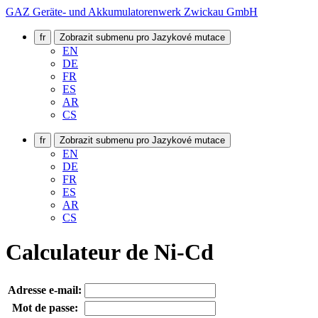
GAZ Geräte- und Akkumulatorenwerk Zwickau GmbH
fr
Zobrazit submenu pro Jazykové mutace
EN
DE
FR
ES
AR
CS
fr
Zobrazit submenu pro Jazykové mutace
EN
DE
FR
ES
AR
CS
Calculateur de Ni-Cd
Adresse e-mail:
Mot de passe: